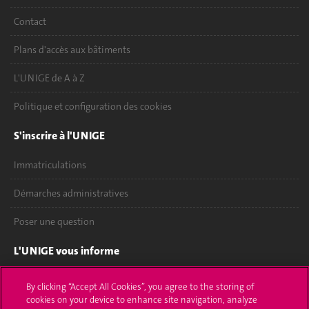
Contact
Plans d'accès aux bâtiments
L'UNIGE de A à Z
Politique et configuration des cookies
S'inscrire à l'UNIGE
Immatriculations
Démarches administratives
Poser une question
L'UNIGE vous informe
UNIGE Mobile
By clicking “Accept All Cookies”, you agree to the storing of
cookies on your device to enhance site navigation, analyze
Médias