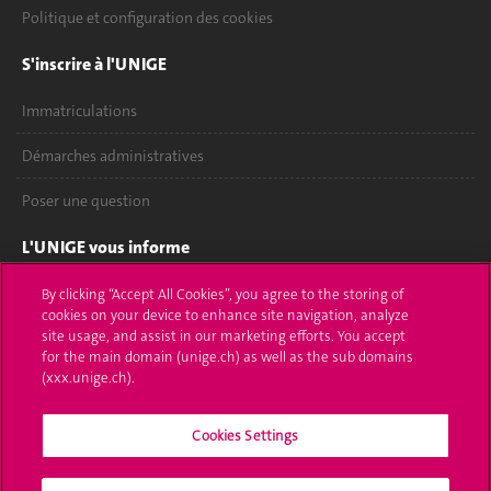
Politique et configuration des cookies
S'inscrire à l'UNIGE
Immatriculations
Démarches administratives
Poser une question
L'UNIGE vous informe
UNIGE Mobile
By clicking “Accept All Cookies”, you agree to the storing of
cookies on your device to enhance site navigation, analyze
site usage, and assist in our marketing efforts. You accept
Médias
for the main domain (unige.ch) as well as the sub domains
(xxx.unige.ch).
Offres d'emploi
Bibliothèque
Cookies Settings
Calendrier académique