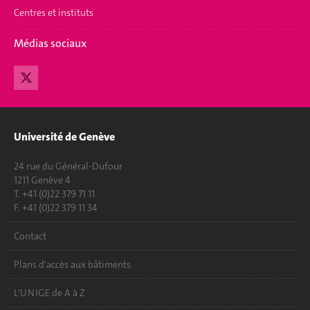
Centres et instituts
Médias sociaux
Université de Genève
24 rue du Général-Dufour
1211 Genève 4
T. +41 (0)22 379 71 11
F. +41 (0)22 379 11 34
Contact
Plans d'accès aux bâtiments
L'UNIGE de A à Z