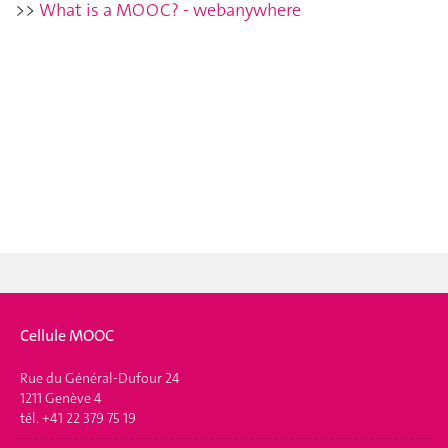
>>
What is a MOOC? - webanywhere
Cellule MOOC
Rue du Général-Dufour 24
1211 Genève 4
tél. +41 22 379 75 19