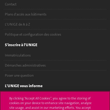
Contact
Plans d'accès aux bâtiments
L'UNIGE de A à Z
Politique et configuration des cookies
S'inscrire à l'UNIGE
Immatriculations
Démarches administratives
Poser une question
L'UNIGE vous informe
UNIGE Mobile
By clicking “Accept All Cookies”, you agree to the storing of
cookies on your device to enhance site navigation, analyze
Médias
site usage, and assist in our marketing efforts. You accept