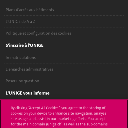
Plans d'accès aux bâtiments
L'UNIGE de A à Z
Politique et configuration des cookies
S'inscrire à l'UNIGE
Immatriculations
Démarches administratives
Poser une question
L'UNIGE vous informe
UNIGE Mobile
By clicking “Accept All Cookies”, you agree to the storing of
cookies on your device to enhance site navigation, analyze
Médias
site usage, and assist in our marketing efforts. You accept
for the main domain (unige.ch) as well as the sub domains